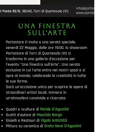
Una finestra
sull'arte
Portastore ti invita a una serata speciale,
venerdì 22 Maggio, dalle ore 19:00, lo showroom
Portastore di Torri di Quartesolo (VI) si
trasforma in una galleria d'eccezione per
l'evento "Una Finestra sull'Arte". Una serata
esclusiva in cui l'arte entra nei nostri spazi e si
apre al mondo, celebrando la creatività in tutte
le sue forme.
Sarà un'occasione unica per scoprire le opere di
straordinari artisti locali, immersi in
un'atmosfera conviviale e ricercata:
Quadri e sculture di
Paride D’Agostini
Scatti d'autore di
Maurizio Borgo
Gioielli e Restauri di
Vigolo Antichità
Pittura su ceramica di
Greta Neve D’Agostini