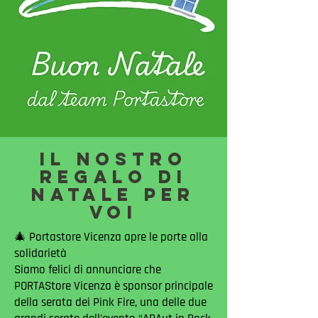
IL NOSTRO
REGalo di
natale per
voi
🎄 Portastore Vicenza apre le porte alla
solidarietà
Siamo felici di annunciare che
PORTAStore Vicenza è sponsor principale
della serata dei Pink Fire, una delle due