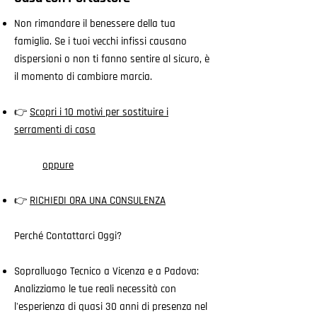
Non rimandare il benessere della tua
famiglia. Se i tuoi vecchi infissi causano
dispersioni o non ti fanno sentire al sicuro, è
il momento di cambiare marcia.
👉
Scopri i 10 motivi per sostituire i
serramenti di casa
oppure
👉
RICHIEDI ORA UNA CONSULENZA
Perché Contattarci Oggi?
Sopralluogo Tecnico a Vicenza e a Padova:
Analizziamo le tue reali necessità con
l'esperienza di quasi 30 anni di presenza nel