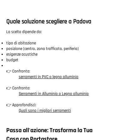
Quale soluzione scegliere a Padova
La scelta dipende da:
tipo di abitazione
posizione (centro, zona trafficata, periferia)
esigenze acustiche
budget
👉 Confronta:
serramenti in PVC o legno alluminio
👉 Confronta:
Serramenti in Alluminio o Legno alluminio
👉 Approfondisci:
Quali sono i migliori serramenti
Passa all'azione: Trasforma la Tua
Casa con Portastore