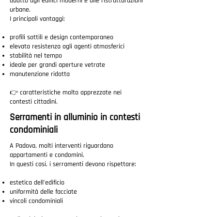
adatto agli edifici moderni e alle ristrutturazioni
urbane.
I principali vantaggi:
profili sottili e design contemporaneo
elevata resistenza agli agenti atmosferici
stabilità nel tempo
ideale per grandi aperture vetrate
manutenzione ridotta
👉 caratteristiche molto apprezzate nei
contesti cittadini.
Serramenti in alluminio in contesti
condominiali
A Padova, molti interventi riguardano
appartamenti e condomini.
In questi casi, i serramenti devono rispettare:
estetica dell’edificio
uniformità delle facciate
vincoli condominiali