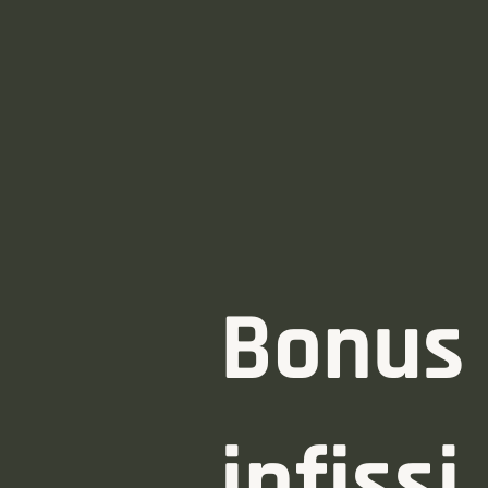
Bonus 
infissi