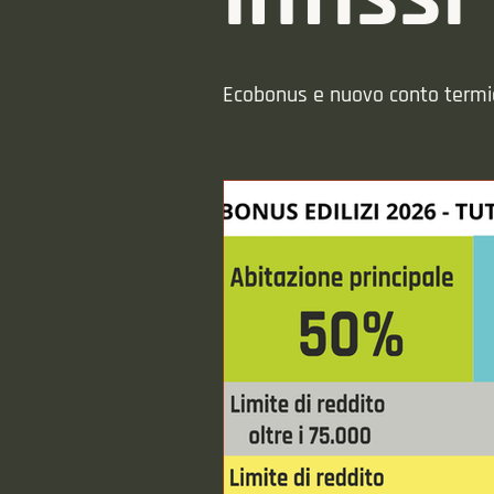
Ecobonus e nuovo conto termico