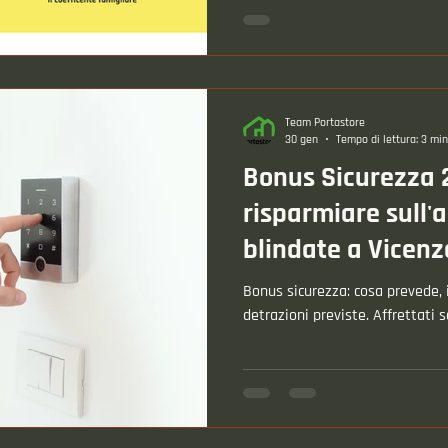
Team Portastore
30 gen
Tempo di lettura: 3 min
Bonus Sicurezza 
risparmiare sull'a
blindate a Vicen
Bonus sicurezza: cosa prevede, i
detrazioni previste. Affrettati s