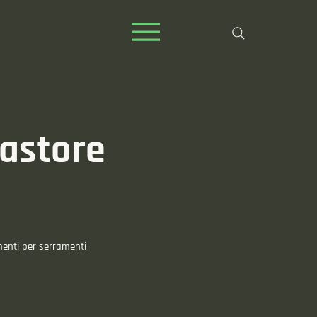
tastore
enti per serramenti