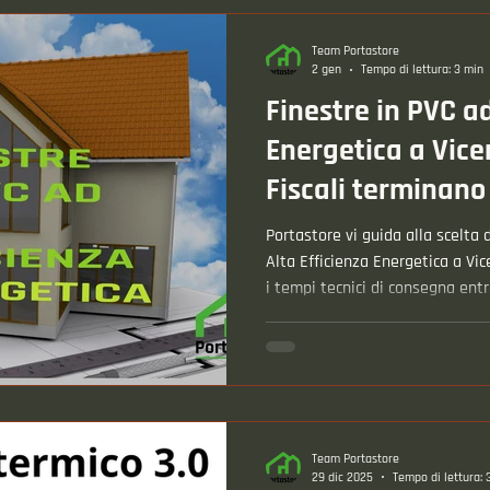
Team Portastore
2 gen
Tempo di lettura: 3 min
Finestre in PVC ad
Energetica a Vice
Fiscali terminano 
Portastore vi guida alla scelta 
Alta Efficienza Energetica a Vi
i tempi tecnici di consegna ent
50%, il 31/12/2025.
Team Portastore
29 dic 2025
Tempo di lettura: 