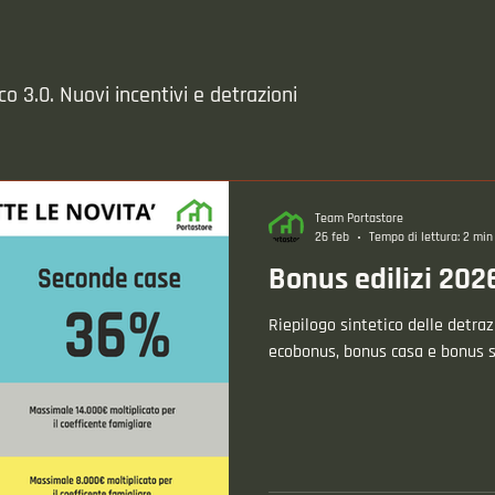
 3.0. Nuovi incentivi e detrazioni
Team Portastore
26 feb
Tempo di lettura: 2 min
Bonus edilizi 2026
Riepilogo sintetico delle detraz
ecobonus, bonus casa e bonus s