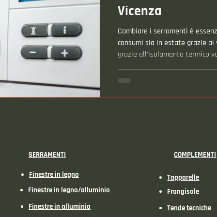
Vicenza
Cambiare i serramenti è essenziale per la riduzi
consumi sia in estate grazie ai v
grazie all'isolamento termico v
SERRAMENTI
COMPLEMENTI
Finestre in legno
Tapparelle
Finestre in legno/alluminio
Frangisole
Finestre in alluminio​
Tende tecniche