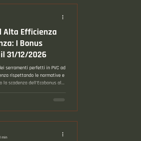
 Alta Efficienza
nza: I Bonus
il 31/12/2026
dei serramenti perfetti in PVC ad
cenza rispettando le normative e
ro la scadenza dell'Ecobonus al
3 min