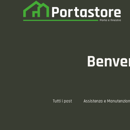
Benven
Tutti i post
Assistenza e Manutenzio