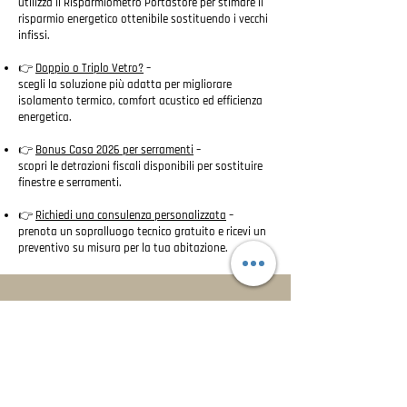
utilizza il Risparmiometro Portastore per stimare il
risparmio energetico ottenibile sostituendo i vecchi
infissi.
👉
Doppio o Triplo Vetro?
–
scegli la soluzione più adatta per migliorare
isolamento termico, comfort acustico ed efficienza
energetica.
👉
Bonus Casa 2026 per serramenti
–
scopri le detrazioni fiscali disponibili per sostituire
finestre e serramenti.
👉
Richiedi una consulenza personalizzata
–
prenota un sopralluogo tecnico gratuito e ricevi un
preventivo su misura per la tua abitazione.
Parlaci del tuo progetto.
Creeremo con te la casa dei tuoi
sogni.