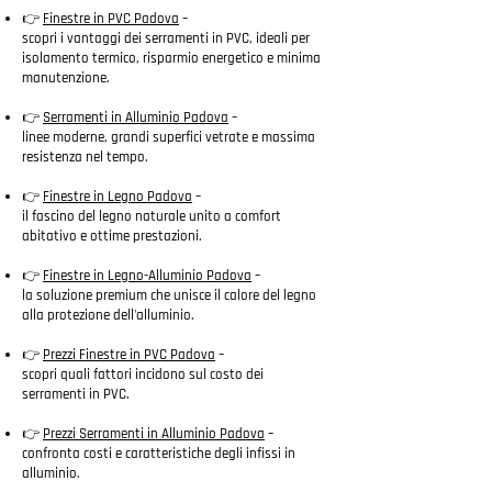
👉
Finestre in PVC Padova
–
scopri i vantaggi dei serramenti in PVC, ideali per
isolamento termico, risparmio energetico e minima
manutenzione.
👉
Serramenti in Alluminio Padova
–
linee moderne, grandi superfici vetrate e massima
resistenza nel tempo.
👉
Finestre in Legno Padova
–
il fascino del legno naturale unito a comfort
abitativo e ottime prestazioni.
👉
Finestre in Legno-Alluminio Padova
–
la soluzione premium che unisce il calore del legno
alla protezione dell'alluminio.
👉
Prezzi Finestre in PVC Padova
–
scopri quali fattori incidono sul costo dei
serramenti in PVC.
👉
Prezzi Serramenti in Alluminio Padova
–
confronta costi e caratteristiche degli infissi in
alluminio.