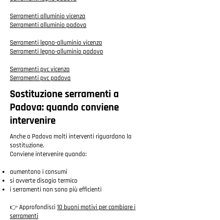
Serramenti alluminio vicenza
Serramenti alluminio padova
Serramenti legno-alluminio vicenza
Serramenti legno-alluminio padova
Serramenti pvc vicenza
Serramenti pvc padova
Sostituzione serramenti a
Padova: quando conviene
intervenire
Anche a Padova molti interventi riguardano la
sostituzione.
Conviene intervenire quando:
aumentano i consumi
si avverte disagio termico
i serramenti non sono più efficienti
👉 Approfondisci
10 buoni motivi per cambiare i
serramenti