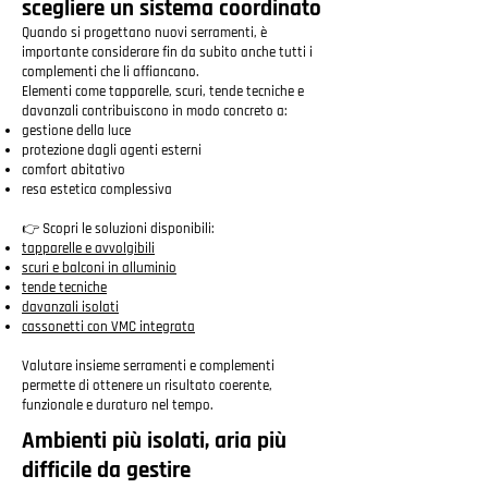
scegliere un sistema coordinato
Quando si progettano nuovi serramenti, è
importante considerare fin da subito anche tutti i
complementi che li affiancano.
Elementi come tapparelle, scuri, tende tecniche e
davanzali contribuiscono in modo concreto a:
gestione della luce
protezione dagli agenti esterni
comfort abitativo
resa estetica complessiva
👉 Scopri le soluzioni disponibili:
tapparelle e avvolgibili
scuri e balconi in alluminio
tende tecniche
davanzali isolati
cassonetti con VMC integrata
Valutare insieme serramenti e complementi
permette di ottenere un risultato coerente,
funzionale e duraturo nel tempo.
Ambienti più isolati, aria più
difficile da gestire