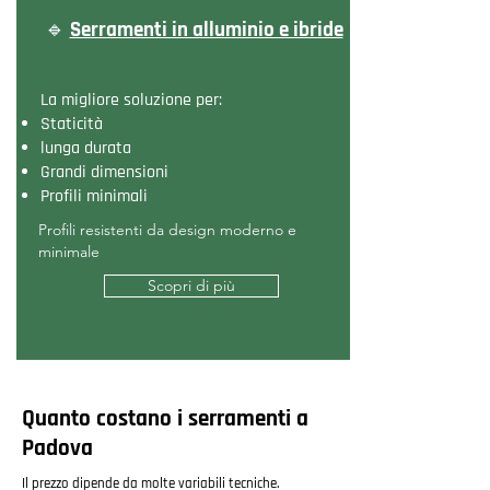
🔹
Serramenti in alluminio e ibride
La migliore soluzione per:
Staticità
lunga durata
Grandi dimensioni
Profili minimali
Profili resistenti da design moderno e
minimale
Scopri di più
Quanto costano i serramenti a
Padova
Il prezzo dipende da molte variabili tecniche.