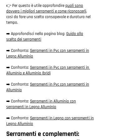
👉 Per questo è utile approfondire
quali sono
davvero i migliori serramenti e come riconoscerli
,
così da fare una scelta consapevole e duratura nel
tempo.
➡️ Approfondisci nella pagina blog:
Guida alla
scelta dei serramenti
➡️ Confronta:
Serramenti in Pvc con serramenti in
Legno Alluminio
➡️ Confronta:
Serramenti in Pvc con serramenti in
Alluminio e Alluminio Ibridi
➡️ Confronta:
Serramenti in Pvc con serramenti in
Alluminio
➡️ Confronta:
Serramenti in Alluminio con
serramenti in Legno Alluminio
➡️ Confronta:
Serramenti in Legno con serramenti in
Legno Alluminio
Serramenti e complementi: