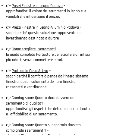
👉
Prezzi Finestre in Legno Padova
–
approfondisci il valore dei serramenti in legno e le
variabili che influenzano il prezzo.
👉
Prezzi Finestre in Legno-Alluminio Padova
–
scopri perché questa soluzione rappresenta un
investimento destinato a durare.
👉
Come scegliere i serramenti
–
la guida completa Portastore per scegliere gli infissi
più adatti senza commettere errori.
👉
Protocollo Casa Attiva
–
scopri perché il comfort dipende dall'intero sistema
finestra: posa, isolamento del foro finestra,
cassonetti e ventilazione.
👉 Coming soon: Quanto dura davvero un
serramento di qualità? –
approfondisci gli aspetti che determinano la durata
e l'affidabilità di un serramento.
👉 Coming soon: Quanto si risparmia davvero
cambiando i serramenti? –