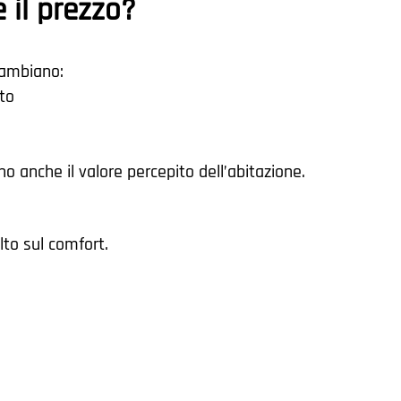
 il prezzo?
cambiano:
ato
o anche il valore percepito dell’abitazione.
lto sul comfort.