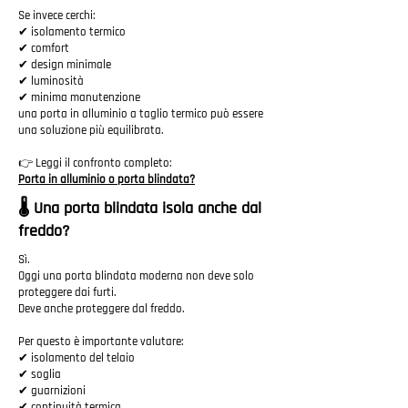
Se invece cerchi:
✔ isolamento termico
✔ comfort
✔ design minimale
✔ luminosità
✔ minima manutenzione
una porta in alluminio a taglio termico può essere
una soluzione più equilibrata.
👉 Leggi il confronto completo:
Porta in alluminio o porta blindata?
🌡️ Una porta blindata isola anche dal
freddo?
Sì.
Oggi una porta blindata moderna non deve solo
proteggere dai furti.
Deve anche proteggere dal freddo.
Per questo è importante valutare:
✔ isolamento del telaio
✔ soglia
✔ guarnizioni
✔ continuità termica