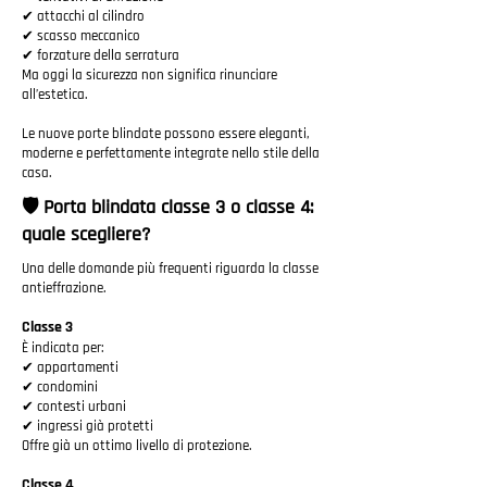
✔ attacchi al cilindro
✔ scasso meccanico
✔ forzature della serratura
Ma oggi la sicurezza non significa rinunciare
all’estetica.
Le nuove porte blindate possono essere eleganti,
moderne e perfettamente integrate nello stile della
casa.
🛡️ Porta blindata classe 3 o classe 4:
quale scegliere?
Una delle domande più frequenti riguarda la classe
antieffrazione.
Classe 3
È indicata per:
✔ appartamenti
✔ condomini
✔ contesti urbani
✔ ingressi già protetti
Offre già un ottimo livello di protezione.
Classe 4