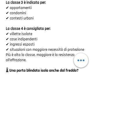
La classe 3 è indicata per:
✔ appartamenti
✔ condomini
✔ contesti urbani
La classe 4 è consigliata per:
✔ villette isolate
✔ case indipendenti
✔ ingressi esposti
✔ situazioni con maggiore necessità di protezione
Più è alta la classe, maggiore è la resistenza
all’effrazione.
🌡️ Una porta blindata isola anche dal freddo?
Sì.
Le moderne porte blindate possono offrire buone
prestazioni termiche.
È importante valutare:
✔ telaio
✔ guarnizioni
✔ soglia
✔ pannelli isolanti
✔ continuità termica
Una porta ben progettata aiuta a ridurre spifferi e