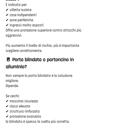
È indicata per:
✔ villette isolate
✔ case indipendenti
✔ zone periferiche
✔ ingressi molto esposti
Offre una protezione superiore contro attacchi più
aggressivi.
Più aumenta il livello di rischio, più è importante
scegliere correttamente.
🚪 Porta blindata o portoncino in
alluminio?
Non sempre la porta blindata è la soluzione
migliore.
Dipende.
Se cerchi:
✔ massima sicurezza
✔ classi elevate
✔ struttura rinforzata
✔ protezione avanzata
la blindata è spesso la scelta più corretta.