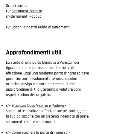
Scopri anche:
👉
Serramenti Vicenza
👉
Serramenti Padova
👉 Scopri la nostra
Guida ai Serramenti
Approfondimenti utili
La scelta di una porta blindata a Vicenza non
riguarda solo la protezione dai tentativi di
effrazione. Oggi una moderna porta d'ingresso deve
garantire anche isolamento termico, comfort
acustico, design e durata nel tempo. Questi
approfondimenti ti aiuteranno a valutare ogni
aspetto prima dell'acquisto.
👉
Sicurezza Casa Vicenza e Padova
–
scopri tutte le soluzioni Portastore per proteggere
la tua abitazione con un sistema integrato di porte,
serramenti e sistemi oscuranti.
👉
Come scegliere la porta di ingresso
–