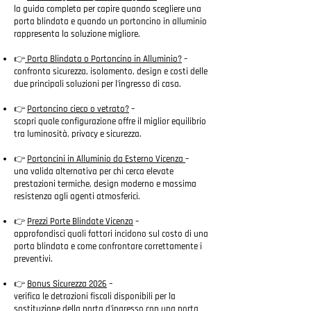
la guida completa per capire quando scegliere una
porta blindata e quando un portoncino in alluminio
rappresenta la soluzione migliore.
👉
Porta Blindata o Portoncino in Alluminio?
–
confronta sicurezza, isolamento, design e costi delle
due principali soluzioni per l'ingresso di casa.
👉
Portoncino cieco o vetrato?
–
scopri quale configurazione offre il miglior equilibrio
tra luminosità, privacy e sicurezza.
👉
Portoncini in Alluminio da Esterno Vicenza
–
una valida alternativa per chi cerca elevate
prestazioni termiche, design moderno e massima
resistenza agli agenti atmosferici.
👉
Prezzi Porte Blindate Vicenza
–
approfondisci quali fattori incidono sul costo di una
porta blindata e come confrontare correttamente i
preventivi.
👉
Bonus Sicurezza 2026
–
verifica le detrazioni fiscali disponibili per la
sostituzione della porta d'ingresso con una porta