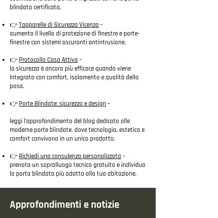
blindata certificata.
👉
Tapparelle di Sicurezza Vicenza
–
aumenta il livello di protezione di finestre e porte-
finestre con sistemi oscuranti antintrusione.
👉
Protocollo Casa Attiva
–
la sicurezza è ancora più efficace quando viene
integrata con comfort, isolamento e qualità della
posa.
👉
Porte Blindate: sicurezza e design
–
leggi l'approfondimento del blog dedicato alle
moderne porte blindate, dove tecnologia, estetica e
comfort convivono in un unico prodotto.
👉
Richiedi una consulenza personalizzata
–
prenota un sopralluogo tecnico gratuito e individua
la porta blindata più adatta alla tua abitazione.
Approfondimenti e notizie