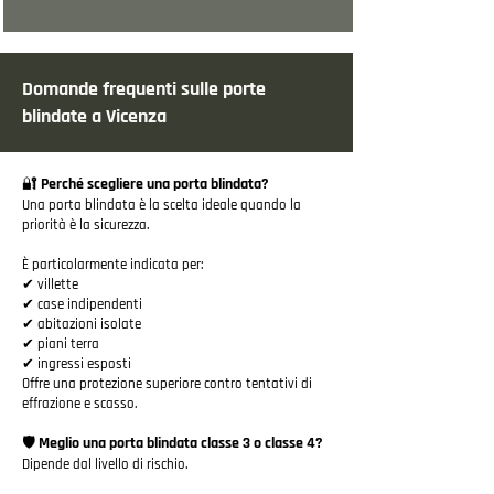
Domande frequenti sulle porte
blindate a Vicenza
🔐 Perché scegliere una porta blindata?
Una porta blindata è la scelta ideale quando la
priorità è la sicurezza.
È particolarmente indicata per:
✔ villette
✔ case indipendenti
✔ abitazioni isolate
✔ piani terra
✔ ingressi esposti
Offre una protezione superiore contro tentativi di
effrazione e scasso.
🛡️ Meglio una porta blindata classe 3 o classe 4?
Dipende dal livello di rischio.