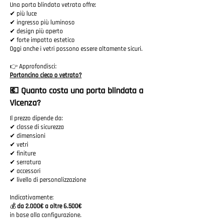
Una porta blindata vetrata offre:
✔ più luce
✔ ingresso più luminoso
✔ design più aperto
✔ forte impatto estetico
Oggi anche i vetri possono essere altamente sicuri.
👉 Approfondisci:
Portoncino cieco o vetrato?
💶 Quanto costa una porta blindata a
Vicenza?
Il prezzo dipende da:
✔ classe di sicurezza
✔ dimensioni
✔ vetri
✔ finiture
✔ serratura
✔ accessori
✔ livello di personalizzazione
Indicativamente:
💰
da 2.000€ a oltre 6.500€
in base alla configurazione.