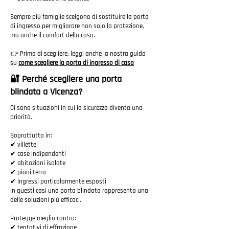
Sempre più famiglie scelgono di sostituire la porta
di ingresso per migliorare non solo la protezione,
ma anche il comfort della casa.
👉 Prima di scegliere, leggi anche la nostra guida
su
come scegliere la porta di ingresso di casa
🔐 Perché scegliere una porta
blindata a Vicenza?
Ci sono situazioni in cui la sicurezza diventa una
priorità.
Soprattutto in:
✔ villette
✔ case indipendenti
✔ abitazioni isolate
✔ piani terra
✔ ingressi particolarmente esposti
In questi casi una porta blindata rappresenta una
delle soluzioni più efficaci.
Protegge meglio contro:
✔ tentativi di effrazione