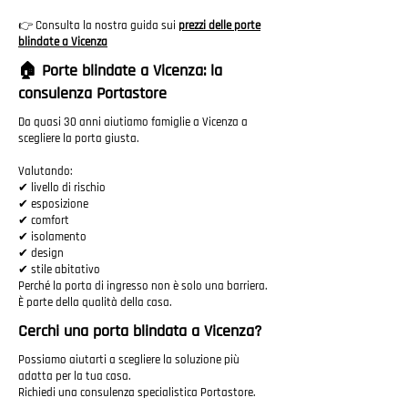
👉 Consulta la nostra guida sui
prezzi delle porte
blindate a Vicenza
🏠 Porte blindate a Vicenza: la
consulenza Portastore
Da quasi 30 anni aiutiamo famiglie a Vicenza a
scegliere la porta giusta.
Valutando:
✔ livello di rischio
✔ esposizione
✔ comfort
✔ isolamento
✔ design
✔ stile abitativo
Perché la porta di ingresso non è solo una barriera.
È parte della qualità della casa.
Cerchi una porta blindata a Vicenza?
Possiamo aiutarti a scegliere la soluzione più
adatta per la tua casa.
Richiedi una consulenza specialistica Portastore.