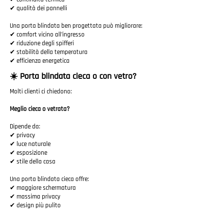
✔ qualità dei pannelli
Una porta blindata ben progettata può migliorare:
✔ comfort vicino all’ingresso
✔ riduzione degli spifferi
✔ stabilità della temperatura
✔ efficienza energetica
☀️ Porta blindata cieca o con vetro?
Molti clienti ci chiedono:
Meglio cieca o vetrata?
Dipende da:
✔ privacy
✔ luce naturale
✔ esposizione
✔ stile della casa
Una porta blindata cieca offre:
✔ maggiore schermatura
✔ massima privacy
✔ design più pulito