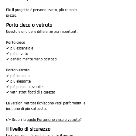
Più il progetto è personalizzato, più cambia il
prezzo.
Porta cieca o vetrata
Questa è una delle differenze più importanti.
Porta cieca
✔ più essenziale
✔ più privata
✔ generalmente meno costosa
Porta vetrata
✔ più luminosa
✔ più elegante
✔ più personalizzabile
✔ vetri stratificati di sicurezza
Le versioni vetrate richiedono vetri performanti e
incidono di più sul costo.
👉 Scopri la
guida Portoncino cieco o vetrato
?
Il livello di sicurezza
La sicurezza può cambiare molto il prezzo.