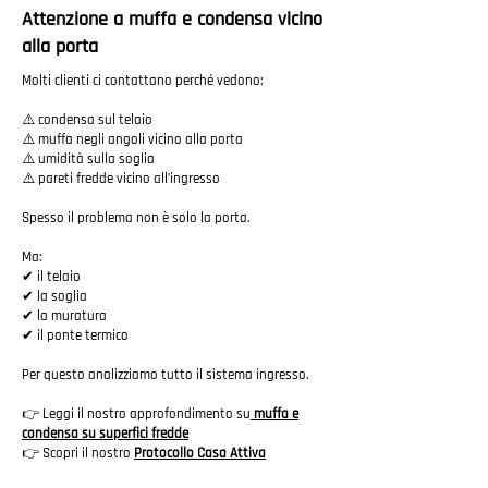
Attenzione a muffa e condensa vicino
alla porta
Molti clienti ci contattano perché vedono:
⚠️ condensa sul telaio
⚠️ muffa negli angoli vicino alla porta
⚠️ umidità sulla soglia
⚠️ pareti fredde vicino all’ingresso
Spesso il problema non è solo la porta.
Ma:
✔ il telaio
✔ la soglia
✔ la muratura
✔ il ponte termico
Per questo analizziamo tutto il sistema ingresso.
👉 Leggi il nostro approfondimento su
muffa e
condensa su superfici fredde
👉 Scopri il nostro
Protocollo Casa Attiva