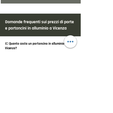
Domande frequenti sui prezzi di porte
e portoncini in alluminio a Vicenza
💶 Quanto costa un portoncino in alluminio a
Vicenza?
Il prezzo dipende da diversi fattori:
✔ dimensioni
✔ modello
✔ finiture
✔ sicurezza
✔ vetri
✔ accessori
✔ posa
Indicativamente, un portoncino in alluminio da
esterno può partire da:
💰 2.000€ per soluzioni base
fino a superare:
💰 6.000€ per configurazioni premium o su misura.