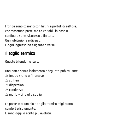
I range sono coerenti con listini e portali di settore,
che mostrano prezzi molto variabili in base a
configurazione, sicurezza e finiture.
Ogni abitazione è diversa.
E ogni ingresso ha esigenze diverse.
Il taglio termico
Questo è fondamentale.
Una porta senza isolamento adeguato può causare:
⚠️ freddo vicino all’ingresso
⚠️ spifferi
⚠️ dispersioni
⚠️ condensa
⚠️ muffa vicino alla soglia
Le porte in alluminio a taglio termico migliorano
comfort e isolamento.
E sono oggi la scelta più evoluta.