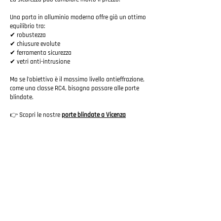
Una porta in alluminio moderna offre già un ottimo
equilibrio tra:
✔ robustezza
✔ chiusure evolute
✔ ferramenta sicurezza
✔ vetri anti-intrusione
Ma se l’obiettivo è il massimo livello antieffrazione,
come una classe RC4, bisogna passare alle porte
blindate.
👉 Scopri le nostre
porte blindate a Vicenza