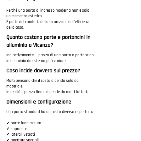
Perché una porta di ingresso moderna non è solo
un elemento estetico.
È parte del comfort, della sicurezza e dell’efficienza
della casa.
Quanto costano porte e portoncini in
alluminio a Vicenza?
Indicativamente, il prezzo di una porta o portoncino
in alluminio da esterno può variare:
Cosa incide davvero sul prezzo?
Molti pensano che il costo dipenda solo dal
materiale.
In realtà il prezzo finale dipende da molti fattori.
Dimensioni e configurazione
Una porta standard ha un costo diverso rispetto a:
✔ porte fuori misura
✔ sopraluce
✔ laterali vetrati
✔ aperture speciali