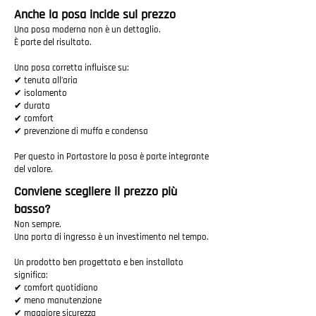
Anche la posa incide sul prezzo
Una posa moderna non è un dettaglio.
È parte del risultato.
Una posa corretta influisce su:
✔ tenuta all’aria
✔ isolamento
✔ durata
✔ comfort
✔ prevenzione di muffa e condensa
Per questo in Portastore la posa è parte integrante
del valore.
Conviene scegliere il prezzo più
basso?
Non sempre.
Una porta di ingresso è un investimento nel tempo.
Un prodotto ben progettato e ben installato
significa:
✔ comfort quotidiano
✔ meno manutenzione
✔ maggiore sicurezza