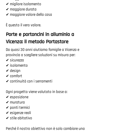
✔ migliore isolamento
✔ maggiore durata
✔ maggiore valore della casa
È questo il vero valore.
Porte e portoncini in alluminio a
Vicenza: il metodo Portastore
Da quasi 30 anni aiutiamo famiglie a Vicenza e
provincia a scegliere soluzioni su misura per:
✔ sicurezza
✔ isolamento
✔ design
✔ comfort
✔ continuità con i serramenti
Ogni progetto viene valutato in base a:
✔ esposizione
✔ muratura
✔ ponti termici
✔ esigenze reali
✔ stile abitativo
Perché il nostro obiettivo non è solo cambiare una