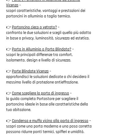
Vicenza
–
scopri caratteristiche, vantaggi e prestazioni dei
portoncini in alluminio a taglio termico.
👉
Portoncino cieco o vetrato?
–
confronta le due soluzioni e scegli quella più adatta
in base a privacy, luminosità, sicurezza ed estetica.
👉
Porta in Alluminio o Porta Blindata?
–
scopri le principali differenze tra comfort,
isolamento, design e livello di sicurezza.
👉
Porte Blindate Vicenza
–
approfondisci le soluzioni dedicate a chi desidera il
massimo livello di protezione antieffrazione.
👉
Come scegliere la porta di ingresso
–
la guida completa Portastore per scegliere il
portoncino ideale in base alle caratteristiche della
tua abitazione.
👉
Condensa e muffa vicino alla porta di ingresso
–
scopri come una porta moderna e una posa corretta
possono ridurre ponti termici, spifferi e umidità.