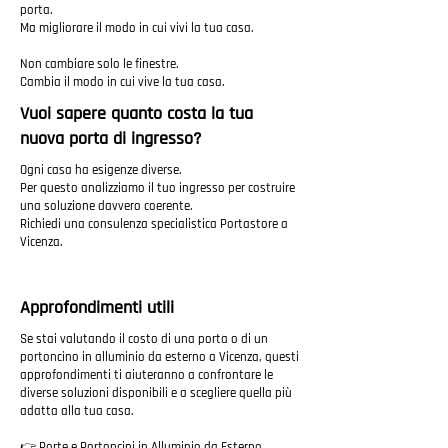
porta.
Ma migliorare il modo in cui vivi la tua casa.
Non cambiare solo le finestre.
Cambia il modo in cui vive la tua casa.
Vuoi sapere quanto costa la tua
nuova porta di ingresso?
Ogni casa ha esigenze diverse.
Per questo analizziamo il tuo ingresso per costruire
una soluzione davvero coerente.
Richiedi una consulenza specialistica Portastore a
Vicenza.
Approfondimenti utili
Se stai valutando il costo di una porta o di un
portoncino in alluminio da esterno a Vicenza, questi
approfondimenti ti aiuteranno a confrontare le
diverse soluzioni disponibili e a scegliere quella più
adatta alla tua casa.
👉
Porte e Portoncini in Alluminio da Esterno