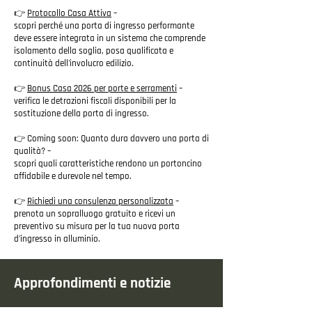
👉
Protocollo Casa Attiva
–
scopri perché una porta di ingresso performante
deve essere integrata in un sistema che comprende
isolamento della soglia, posa qualificata e
continuità dell'involucro edilizio.
👉
Bonus Casa 2026 per porte e serramenti
–
verifica le detrazioni fiscali disponibili per la
sostituzione della porta di ingresso.
👉 Coming soon: Quanto dura davvero una porta di
qualità? –
scopri quali caratteristiche rendono un portoncino
affidabile e durevole nel tempo.
👉
Richiedi una consulenza personalizzata
–
prenota un sopralluogo gratuito e ricevi un
preventivo su misura per la tua nuova porta
d'ingresso in alluminio.
Approfondimenti e notizie