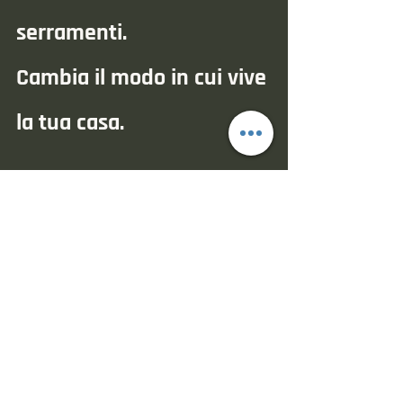
serramenti. 
Cambia il modo in cui vive 
la tua casa.
Hai cambiato i serramenti e 
noti muffa o condensa?
Oppure stai pensando di 
sostituirli e vuoi evitare problemi 
futuri?
👉 Scopri come funziona 
Portastore Casa 
Attiva
oppure richiedi una consulenza tecnica 