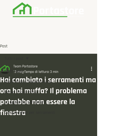
Post
Tutti i post
Team Portastore
Tutti i post
13 mag
Tempo di lettura: 3 min
Hai cambiato i serramenti ma
Assistenza e Manutenzione
ora hai muffa? Il problema
Bonus fiscali infissi
potrebbe non essere la
La scelta dei serramenti
finestra
Complementi per serramenti