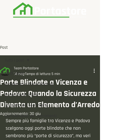
Post
Tutti i post
Team Portastore
Tutti i post
14 mag
Tempo di lettura: 5 min
Porte Blindate a Vicenza e
Assistenza e Manutenzione
Padova: Quando la Sicurezza
Bonus fiscali infissi
Diventa un Elemento d’Arredo
La scelta dei serramenti
Aggiornamento:
30 giu
Complementi per serramenti
Sempre più famiglie tra Vicenza e Padova 
scelgono oggi porte blindate che non 
sembrano più “porte di sicurezza”, ma veri 